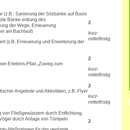
ur (z.B.: Sanierung der Sitzbänke auf Basis
tzte Bänke entlang des
2
erung der Wege, Erneuerung
er am Bachlauf)
kurz-
mittelfristig
ert (z.B. Erneuerung und Erweiterung der
2
sser-Erlebnis-Pfad „Zuweg zum
kurz-
mittelfristig
2
ischer Angebote und Aktivitäten, z.B. Flyer
kurz-
mittelfristig
 von Fließgewässern durch Entfichtung,
 Vögel durch Anlage von Tümpeln
2
nto-Maßnahmen für das geplante