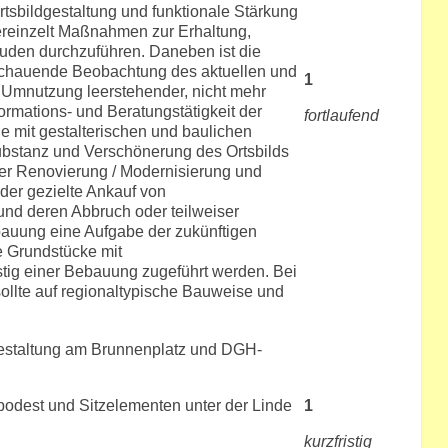
tsbildgestaltung und funktionale Stärkung
vereinzelt Maßnahmen zur Erhaltung,
den durchzuführen. Daneben ist die
chauende Beobachtung des aktuellen und
1
e Umnutzung leerstehender, nicht mehr
ormations- und Beratungstätigkeit der
fortlaufend
 mit gestalterischen und baulichen
ubstanz und Verschönerung des Ortsbilds
der Renovierung / Modernisierung und
er gezielte Ankauf von
nd deren Abbruch oder teilweiser
auung eine Aufgabe der zukünftigen
e Grundstücke mit
stig einer Bebauung zugeführt werden. Bei
lte auf regionaltypische Bauweise und
Gestaltung am Brunnenplatz und DGH-
est und Sitzelementen unter der Linde
1
kurzfristig