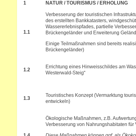
1
NATUR / TOURISMUS / ERHOLUNG
Verbesserung der touristischen Infrastrukt
des erstellten Bankkatasters, windgeschü
Wassererlebnispfades, partielle Verbess
1.1
Brückengeländer und Erweiterung Geländ
Einige Teilmaßnahmen sind bereits realisi
Brückengeländer)
Errichtung eines Hinweisschildes am Wa
1.2
Westerwald-Steig“
Touristisches Konzept (Vermarktung tourist
1.3
entwickeln)
Ökologische Maßnahmen, z.B. Aufwertung
Verbesserung von Nahrungshabitaten für
1.4
Diese Maßnahmen können ggf. als Ökoko