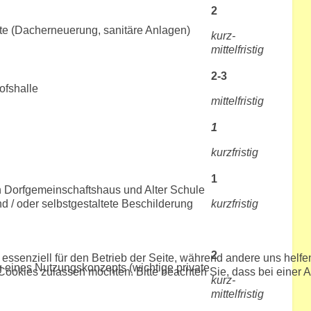
2
tte (Dacherneuerung, sanitäre Anlagen)
kurz-
mittelfristig
2-3
ofshalle
mittelfristig
1
kurzfristig
1
 Dorfgemeinschaftshaus und Alter Schule
 / oder selbstgestaltete Beschilderung
kurzfristig
2
 essenziell für den Betrieb der Seite, während andere uns helf
ng eines Nutzungskonzepts (wichtige private
 Cookies zulassen möchten. Bitte beachten Sie, dass bei einer 
kurz-
mittelfristig