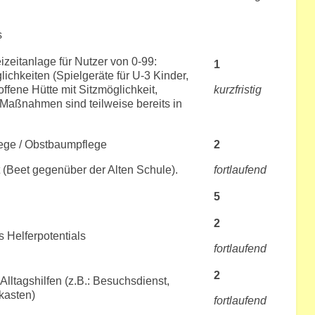
s
izeitanlage für Nutzer von 0-99:
1
chkeiten (Spielgeräte für U-3 Kinder,
fene Hütte mit Sitzmöglichkeit,
kurzfristig
Maßnahmen sind teilweise bereits in
lege / Obstbaumpflege
2
t (Beet gegenüber der Alten Schule).
fortlaufend
5
2
 Helferpotentials
fortlaufend
2
lltagshilfen (z.B.: Besuchsdienst,
kasten)
fortlaufend