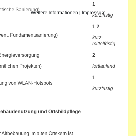
1
tische Sanierung)
Weitere Informationen
|
Impressum
kurzfristig
1-2
ent. Fundamentsanierung)
kurz-
mittelfristig
 Energieversorgung
2
ntlichen Projekten)
fortlaufend
1
chtung von WLAN-Hotspots
kurzfristig
 Gebäudenutzung und Ortsbildpflege
 Altbebauung im alten Ortskern ist