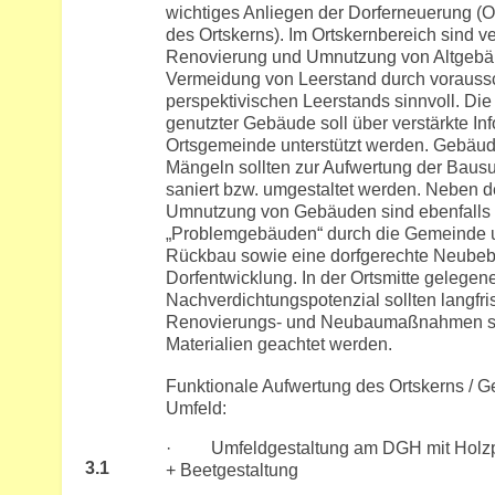
wichtiges Anliegen der Dorferneuerung (Or
des Ortskerns). Im Ortskernbereich sind 
Renovierung und Umnutzung von Altgebäu
Vermeidung von Leerstand durch vorauss
perspektivischen Leerstands sinnvoll. Di
genutzter Gebäude soll über verstärkte Inf
Ortsgemeinde unterstützt werden. Gebäude
Mängeln sollten zur Aufwertung der Baus
saniert bzw. umgestaltet werden. Neben 
Umnutzung von Gebäuden sind ebenfalls d
„Problemgebäuden“ durch die Gemeinde u
Rückbau sowie eine dorfgerechte Neubeb
Dorfentwicklung. In der Ortsmitte gelegen
Nachverdichtungspotenzial sollten langfri
Renovierungs- und Neubaumaßnahmen sol
Materialien geachtet werden.
Funktionale Aufwertung des Ortskerns / 
Umfeld:
· Umfeldgestaltung am DGH mit Holzpod
3.1
+ Beetgestaltung