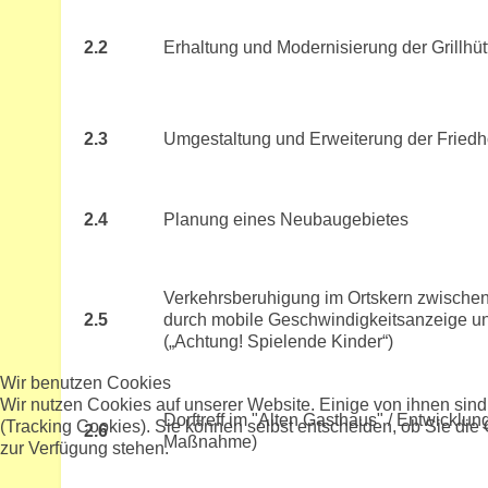
2.2
Erhaltung und Modernisierung der Grillhü
2.3
Umgestaltung und Erweiterung der Friedh
2.4
Planung eines Neubaugebietes
Verkehrsberuhigung im Ortskern zwischen
2.5
durch mobile Geschwindigkeitsanzeige und
(„Achtung! Spielende Kinder“)
Wir benutzen Cookies
Wir nutzen Cookies auf unserer Website. Einige von ihnen sind
Dorftreff im "Alten Gasthaus" / Entwicklu
(Tracking Cookies). Sie können selbst entscheiden, ob Sie die
2.6
Maßnahme)
zur Verfügung stehen.