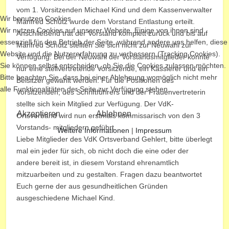
vom 1. Vorsitzenden Michael Kind und dem Kassenverwalter
Wir benutzen Cookies
Manfred Schütz wurde dem Vorstand Entlastung erteilt.
Wir nutzen Cookies auf unserer Website. Einige von ihnen sind
Anschließend trat der Vorstand komplett zurück und bis auf
essenziell für den Betrieb der Seite, während andere uns helfen, diese
Manfred Schütz stellten Sie sich nicht zur Neuwahl zur
Website und die Nutzererfahrung zu verbessern (Tracking Cookies).
Verfügung. Bei der Neuwahl der Vorstandsmitglieder konnte
Sie können selbst entscheiden, ob Sie die Cookies zulassen möchten.
nur eine stellvertretende Vorsitzende, ein Kassierer und ein
Bitte beachten Sie, dass bei einer Ablehnung womöglich nicht mehr
Beisitzer gewählt werden. Für die Positionen des
alle Funktionalitäten der Seite zur Verfügung stehen.
Vorsitzenden, des Schriftführers und der Frauenvertreterin
stellte sich kein Mitglied zur Verfügung. Der VdK-
Akzeptieren
Ablehnen
Ortsverband wird nun erstmals kommissarisch von den 3
Vorstands- mitgliedern geführt.
Weitere Informationen
|
Impressum
Liebe Mitglieder des VdK Ortsverband Gehlert, bitte überlegt
mal ein jeder für sich, ob nicht doch die eine oder der
andere bereit ist, in diesem Vorstand ehrenamtlich
mitzuarbeiten und zu gestalten. Fragen dazu beantwortet
Euch gerne der aus gesundheitlichen Gründen
ausgeschiedene Michael Kind.