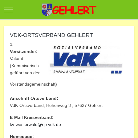
Mobile Menu Toggle
VDK-ORTSVERBAND GEHLERT
1.
Vorsitzender:
Vakant
(Kommisarisch
geführt von der
Vorstandsgemeinschaft)
Anschrift Ortsverband:
VdK-Ortsverband, Höhenweg 8 , 57627 Gehlert
E-Mail Kreisverband:
kv-westerwald@rlp.vdk.de
Homepage: