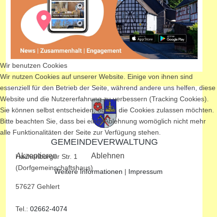
Wir benutzen Cookies
Wir nutzen Cookies auf unserer Website. Einige von ihnen sind
essenziell für den Betrieb der Seite, während andere uns helfen, diese
Website und die Nutzererfahrung zu verbessern (Tracking Cookies).
Sie können selbst entscheiden, ob Sie die Cookies zulassen möchten.
Bitte beachten Sie, dass bei einer Ablehnung womöglich nicht mehr
alle Funktionalitäten der Seite zur Verfügung stehen.
GEMEINDEVERWALTUNG
Akzeptieren
Ablehnen
Hachenburger Str. 1
(Dorfgemeinschaftshaus)
Weitere Informationen
|
Impressum
57627 Gehlert
Tel.:
02662-4074