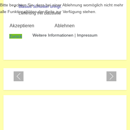
Bitte beachten Sie, dass bei einer Ablehnung womöglich nicht mehr
Blasius Schuster bringt.
alle Funktionalitäten der Seite zur Verfügung stehen.
Lieferung frei Baustelle
Akzeptieren
Ablehnen
Weitere Informationen
|
Impressum
Zurück
Nächster Beitrag: Fortuna Sportgeräte GmbH
Weiter