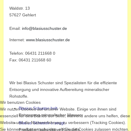
Waldstr. 13
57627 Gehlert
Email:
info@blasiusschuster.de
Internet:
www.blasiusschuster.de
Telefon: 06431 211668 0
Fax: 06431 211668 60
Wir bei Blasius Schuster sind Spezialisten für die effiziente
Entsorgung und innovative Aufbereitung mineralischer
Rohstoffe.
Wir benutzen Cookies
Blasius Schuster holt.
Wir nutzen Cookies auf unserer Website. Einige von ihnen sind
Entsorgung mineralischer Massen
essenziell für den Betrieb der Seite, während andere uns helfen, diese
Website und die Nutzererfahrung zu verbessern (Tracking Cookies).
Blasius Schuster erzeugt.
Sie können selbst entscheiden, ob Sie die Cookies zulassen möchten.
Produktion sekundärer Rohstoffe