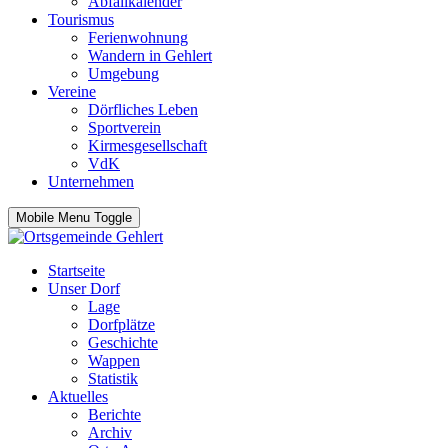
Abfallkalender
Tourismus
Ferienwohnung
Wandern in Gehlert
Umgebung
Vereine
Dörfliches Leben
Sportverein
Kirmesgesellschaft
VdK
Unternehmen
Mobile Menu Toggle
Startseite
Unser Dorf
Lage
Dorfplätze
Geschichte
Wappen
Statistik
Aktuelles
Berichte
Archiv