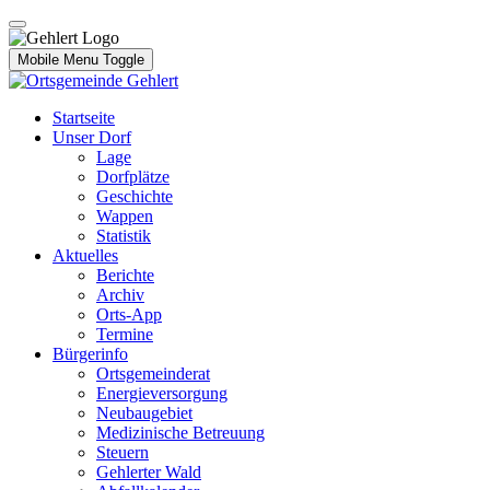
Mobile Menu Toggle
Startseite
Unser Dorf
Lage
Dorfplätze
Geschichte
Wappen
Statistik
Aktuelles
Berichte
Archiv
Orts-App
Termine
Bürgerinfo
Ortsgemeinderat
Energieversorgung
Neubaugebiet
Medizinische Betreuung
Steuern
Gehlerter Wald