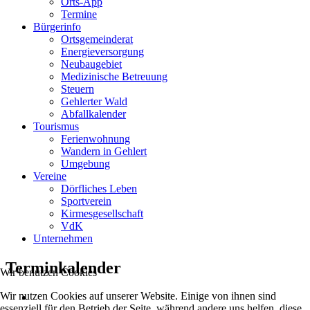
Orts-App
Termine
Bürgerinfo
Ortsgemeinderat
Energieversorgung
Neubaugebiet
Medizinische Betreuung
Steuern
Gehlerter Wald
Abfallkalender
Tourismus
Ferienwohnung
Wandern in Gehlert
Umgebung
Vereine
Dörfliches Leben
Sportverein
Kirmesgesellschaft
VdK
Unternehmen
Terminkalender
Wir benutzen Cookies
Wir nutzen Cookies auf unserer Website. Einige von ihnen sind
essenziell für den Betrieb der Seite, während andere uns helfen, diese