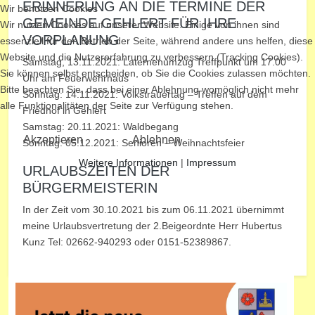
ERINNERUNG AN DIE TERMINE DER
Wir benutzen Cookies
GEMEINDE GEHLERT FÜR IHRE
Wir nutzen Cookies auf unserer Website. Einige von ihnen sind
VORPLANUNG
essenziell für den Betrieb der Seite, während andere uns helfen, diese
Website und die Nutzererfahrung zu verbessern (Tracking Cookies).
Samstag, 13.11.2021: Laternenumzug Treffpunkt um 17.00
Sie können selbst entscheiden, ob Sie die Cookies zulassen möchten.
Uhr am Feuerwehrhaus
Bitte beachten Sie, dass bei einer Ablehnung womöglich nicht mehr
Sonntag: 14.11.2021: Volkstrauertag – Treffen auf dem
alle Funktionalitäten der Seite zur Verfügung stehen.
Friedhof in Gehlert
Samstag: 20.11.2021: Waldbegang
Akzeptieren
Ablehnen
Sonntag: 05.12.2021: Senioren – Weihnachtsfeier
Weitere Informationen
|
Impressum
URLAUBSZEITEN DER
BÜRGERMEISTERIN
In der Zeit vom 30.10.2021 bis zum 06.11.2021 übernimmt
meine Urlaubsvertretung der 2.Beigeordnte Herr Hubertus
Kunz Tel: 02662-940293 oder 0151-52389867.