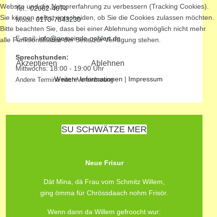
Website und die Nutzererfahrung zu verbessern (Tracking Cookies).
Tel.:
02662-4074
Sie können selbst entscheiden, ob Sie die Cookies zulassen möchten.
Mobil:
0170-7843230
Bitte beachten Sie, dass bei einer Ablehnung womöglich nicht mehr
E-mail:
info@gemeinde-gehlert.de
alle Funktionalitäten der Seite zur Verfügung stehen.
Sprechstunden:
Akzeptieren
Ablehnen
Mittwochs: 18:00 - 19:00 Uhr
Weitere Informationen
|
Impressum
Andere Termine nach Vereinbarung
SU SCHWÄTZE MER
Neue Frisur
Dät Mina, dä Frau vom Schmitz Willem,
ging ömma für Chrössdaach nohm Frisör.
Wenn dann da Willem gefroocht wur: