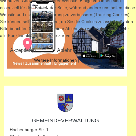
Wir nutzen Cookies auf unserer Website. Einige von ihnen sind
essenziell für den Betrieb der Seite, während andere uns helfen, diese
Website und die Nutzererfahrung zu verbessern (Tracking Cookies).
Sie können selbst entscheiden, ob Sie die Cookies zulassen möchten.
Bitte beachten Sie, dass bei einer Ablehnung womöglich nicht mehr
alle Funktionalitäten der Seite zur Verfügung stehen.
Akzeptieren
Ablehnen
Weitere Informationen
|
Impressum
GEMEINDEVERWALTUNG
Hachenburger Str. 1