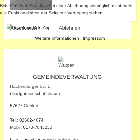
Bitte beachten Sie, dass bei einer Ablehnung womöglich nicht mehr
alle Funktionalitäten der Seite zur Verfügung stehen.
Akzeptieren
Ablehnen
Weitere Informationen
|
Impressum
GEMEINDEVERWALTUNG
Hachenburger Str. 1
(Dorfgemeinschaftshaus)
57627 Gehlert
Tel.:
02662-4074
Mobil:
0170-7843230
E-mail:
info@gemeinde-gehlert.de