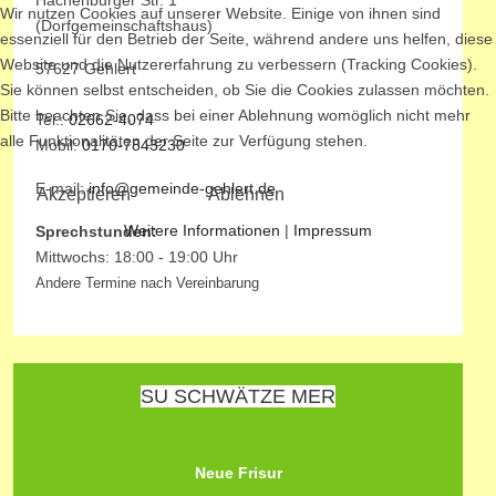
Hachenburger Str. 1
Wir nutzen Cookies auf unserer Website. Einige von ihnen sind
(Dorfgemeinschaftshaus)
essenziell für den Betrieb der Seite, während andere uns helfen, diese
Website und die Nutzererfahrung zu verbessern (Tracking Cookies).
57627 Gehlert
Sie können selbst entscheiden, ob Sie die Cookies zulassen möchten.
Bitte beachten Sie, dass bei einer Ablehnung womöglich nicht mehr
Tel.:
02662-4074
alle Funktionalitäten der Seite zur Verfügung stehen.
Mobil:
0170-7843230
E-mail:
info@gemeinde-gehlert.de
Akzeptieren
Ablehnen
Weitere Informationen
|
Impressum
Sprechstunden:
Mittwochs: 18:00 - 19:00 Uhr
Andere Termine nach Vereinbarung
SU SCHWÄTZE MER
Neue Frisur